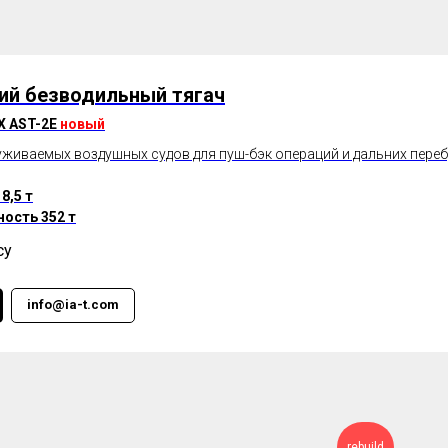
ий безводильный тягач
X AST-2E
новый
уживаемых воздушных судов для пуш-бэк операций и дальних пере
8,5 т
ость 352 т
су
info@ia-t.com
rebuild