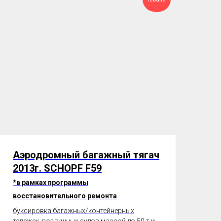
Аэродромный багажный тягач
2013г. SCHOPF F59
*в рамках программы
восстановительного ремонта
буксировка багажных/контейнерных
тележек, воздушных судов массой до 50 т и