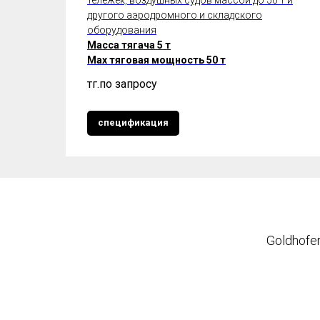
другого аэродромного и складского
оборудования
Масса тягача 5 т
Max тяговая мощность 50 т
тңг.
по запросу
спецификация
Goldhofer