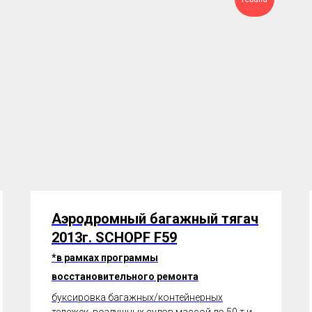
Аэродромный багажный тягач
2013г. SCHOPF F59
*в рамках программы
восстановительного ремонта
буксировка багажных/контейнерных
тележек, воздушных судов массой до 50 т и