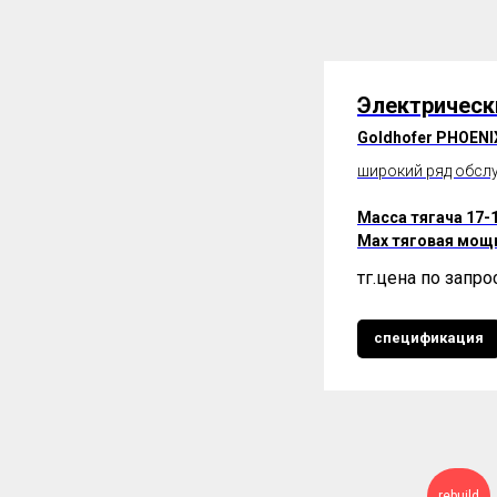
Электрическ
Goldhofer PHOENI
широкий ряд обсл
Масса тягача 17-1
Max тяговая мощн
тңг.
цена по запро
спецификация
rebuild