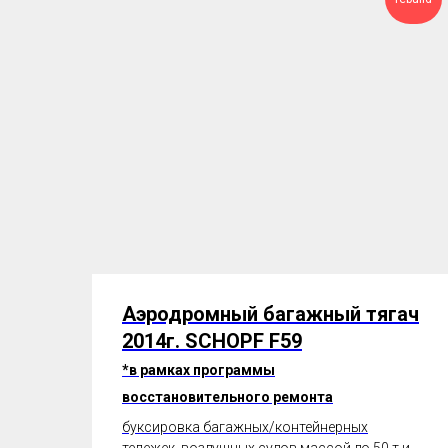
Аэродромный багажный тягач
2014г. SCHOPF F59
*в рамках программы
восстановительного ремонта
буксировка багажных/контейнерных
тележек, воздушных судов массой до 50 т и